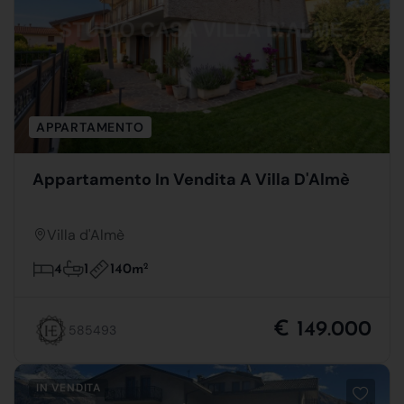
APPARTAMENTO
Appartamento In Vendita A Villa D'Almè
Villa d'Almè
140m
2
4
1
€ 149.000
585493
IN VENDITA