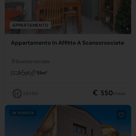
APPARTAMENTO
Appartamento In Affitto A Scanzorosciate
Scanzorosciate
55m
2
3
1
€ 550
585188
/mese
IN VENDITA