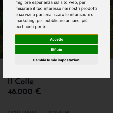
migliore esperienza sul sito web
,
per
misurare il tuo interesse nei nostri prodotti
e servizi e personalizzare le interazioni di
marketing
,
per pubblicare annunci più
pertinenti per te
.
Accetto
Rifiuto
Cambia le mie impostazioni
IN VENDITA
Rustico In Vendita A Oltre
Il Colle
48.000 €
PUNTI CHIAVE:
POSIZIONE: