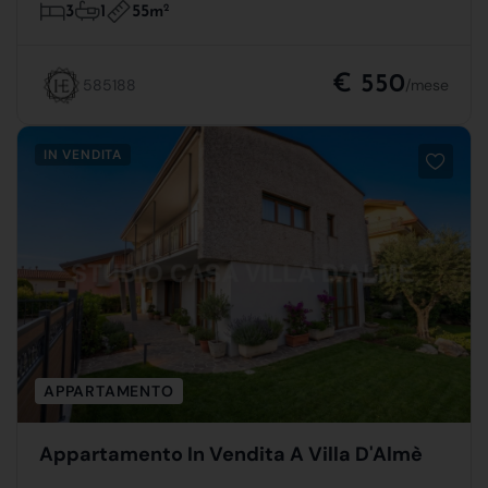
55m
2
3
1
€ 550
585188
/mese
IN VENDITA
APPARTAMENTO
Appartamento In Vendita A Villa D'Almè