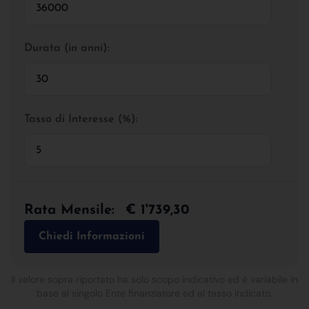
Durata (in anni):
Tasso di Interesse (%):
Rata Mensile:
€ 1'739,30
Chiedi Informazioni
Il valore sopra riportato ha solo scopo indicativo ed è variabile in
base al singolo Ente finanziatore ed al tasso indicato.