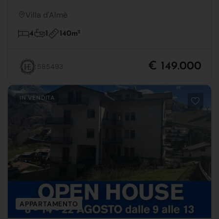
Villa d'Almè
140m
2
4
1
€ 149.000
585493
IN VENDITA
APPARTAMENTO