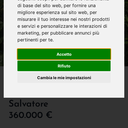
di base del sito web
,
per fornire una
migliore esperienza sul sito web
,
per
misurare il tuo interesse nei nostri prodotti
e servizi e personalizzare le interazioni di
marketing
,
per pubblicare annunci più
pertinenti per te
.
Accetto
Rifiuto
IN VENDITA
Cambia le mie impostazioni
Porzione Di Casa In
Vendita A Almenno San
Salvatore
360.000 €