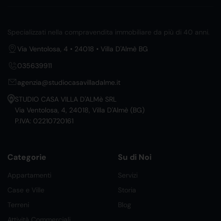
Specializzati nella compravendita immobiliare da più di 40 anni.
Via Ventolosa, 4 • 24018 • Villa D'Almè BG
035639911
agenzia@studiocasavilladalme.it
STUDIO CASA VILLA D'ALMè SRL
Via Ventolosa, 4, 24018, Villa D'Almè (BG)
P.IVA: 02210720161
Categorie
Su di Noi
Appartamenti
Servizi
Case e Ville
Storia
Terreni
Blog
Attività Commerciali