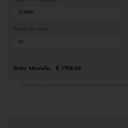
Durata (in anni):
Rata Mensile:
€ 1'918,06
Il valore sopra riportato ha solo scopo indicativo ed è varia