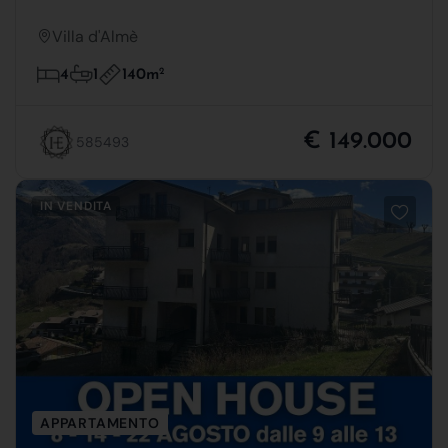
Villa d'Almè
140m
2
4
1
€ 149.000
585493
IN VENDITA
APPARTAMENTO