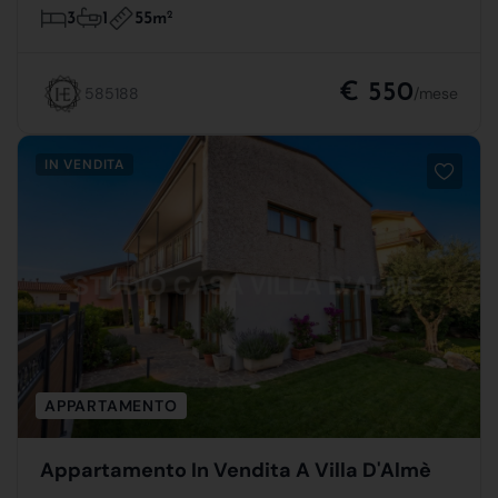
55m
2
3
1
€ 550
585188
/mese
IN VENDITA
APPARTAMENTO
Appartamento In Vendita A Villa D'Almè