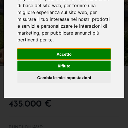
di base del sito web
,
per fornire una
migliore esperienza sul sito web
,
per
misurare il tuo interesse nei nostri prodotti
e servizi e personalizzare le interazioni di
marketing
,
per pubblicare annunci più
pertinenti per te
.
Accetto
Rifiuto
IN VENDITA
Cambia le mie impostazioni
Appartamento In Vendita
A Almè
435.000 €
PUNTI CHIAVE: